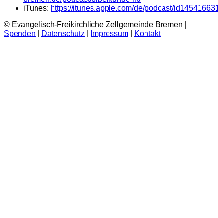
iTunes:
https://itunes.apple.com/de/podcast/id14541663
© Evangelisch-Freikirchliche Zellgemeinde Bremen |
Spenden
|
Datenschutz
|
Impressum
|
Kontakt