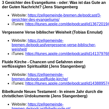
3 Gesichter des Evangeliums - oder: Was ist das Gute an
der Guten Nachricht? (Jens Stangenberg
Website:
https://zellgemeinde-bremen.de/podcast/3-
gesichter-des-evangeliums/
iTunes:
https://itunes.apple.com/de/podcast/id13672019
Vergessene Verse biblischer Weisheit (Tobias Ennulat)
Website:
https://zellgemeinde-
bremen.de/podcast/vergessene-verse-biblischer-
weisheit/
iTunes:
https://itunes.apple.com/de/podcast/id14137976
Fluide Kirche - Chancen und Gefahren einer
verflüssigten Spiritualität (Jens Stangenberg)
Website:
https://zellgemeinde-
bremen.de/podcast/fluide-kirche/
iTunes:
https://itunes.apple.com/de/podcast/id14388957
Bibelkunde Neues Testament - In einem Jahr durch die
christlichen Urdokumente (Jens Stangenberg)
Website:
https://zellgemeinde-
bremen.de/podcast/bibelkunde-nt/