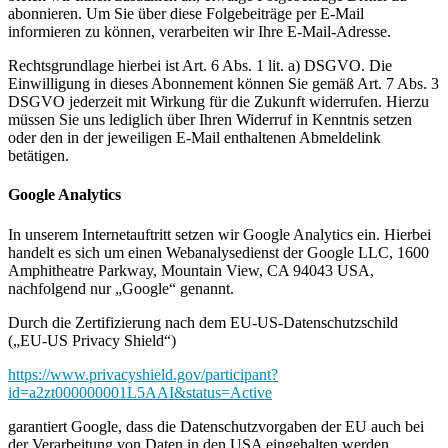
abonnieren. Um Sie über diese Folgebeiträge per E-Mail
informieren zu können, verarbeiten wir Ihre E-Mail-Adresse.
Rechtsgrundlage hierbei ist Art. 6 Abs. 1 lit. a) DSGVO. Die
Einwilligung in dieses Abonnement können Sie gemäß Art. 7 Abs. 3
DSGVO jederzeit mit Wirkung für die Zukunft widerrufen. Hierzu
müssen Sie uns lediglich über Ihren Widerruf in Kenntnis setzen
oder den in der jeweiligen E-Mail enthaltenen Abmeldelink
betätigen.
Google Analytics
In unserem Internetauftritt setzen wir Google Analytics ein. Hierbei
handelt es sich um einen Webanalysedienst der Google LLC, 1600
Amphitheatre Parkway, Mountain View, CA 94043 USA,
nachfolgend nur „Google“ genannt.
Durch die Zertifizierung nach dem EU-US-Datenschutzschild
(„EU-US Privacy Shield“)
https://www.privacyshield.gov/participant?
id=a2zt000000001L5AAI&status=Active
garantiert Google, dass die Datenschutzvorgaben der EU auch bei
der Verarbeitung von Daten in den USA eingehalten werden.